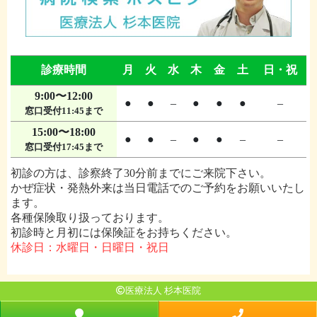
診療時間
月
火
水
木
金
土
日・祝
9:00〜12:00
●
●
–
●
●
●
–
窓口受付11:45まで
15:00〜18:00
●
●
–
●
●
–
–
窓口受付17:45まで
初診の方は、診察終了30分前までにご来院下さい。
かぜ症状・発熱外来は当日電話でのご予約をお願いいたし
ます。
各種保険取り扱っております。
初診時と月初には保険証をお持ちください。
休診日：水曜日・日曜日・祝日
医療法人 杉本医院